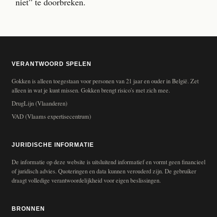
niet” te doorbreken.
VERANTWOORD SPELEN
Gokken is alleen toegestaan voor personen van 21 jaar en ouder in België. Zet
alleen in wat je kunt missen. Gokken brengt risico's met zich mee.
DrugLijn (Vlaanderen)
VAD (Vlaams expertisecentrum)
JURIDISCHE INFORMATIE
De informatie op deze website is uitsluitend informatief en vormt geen financieel
of juridisch advies. Quoteringen en data kunnen verouderd zijn. De gebruiker
draagt volledige verantwoordelijkheid voor eigen beslissingen.
BRONNEN