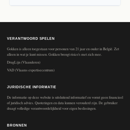
VERANTWOORD SPELEN
Gokken is alleen toegestaan voor personen van 21 jaar en ouder in België. Zet
alleen in wat je kunt missen. Gokken brengt risico's met zich mee.
DrugLijn (Vlaanderen)
VAD (Vlaams expertisecentrum)
JURIDISCHE INFORMATIE
De informatie op deze website is uitsluitend informatief en vormt geen financieel
of juridisch advies. Quoteringen en data kunnen verouderd zijn. De gebruiker
draagt volledige verantwoordelijkheid voor eigen beslissingen.
BRONNEN